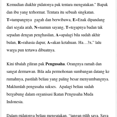
Kemudian diakhir pidatonya pak tentara mengatakan.” Bapak
dan ibu yang terhormat. Tentara itu sebuah singkatan.
T
E
=tampangnya gagah dan berwibawa,
=Enak dipandang
N
T
dari segala arah,
=namun sayang,
=tegapnya badan tak
A
sepadan dengan penghasilan,
=apalagi bila sudah akhir
R
A
bulan,
=rahasia dapur,
=akan ketahuan. Ha…3x.” lalu
warga pun tertawa dibuatnya.
Pengusaha
Kini tibalah giliran pak
. Orangnya ramah dan
sangat dermawan. Bila ada permohonan sumbangan datang ke
rumahnya, pastilah beliau yang paling besar menyumbangnya.
Maklumlah pengusaha sukses. Apalagi beliau sudah
bergabung dalam organisasi Ikatan Pengusaha Muda
Indonesia.
Dalam pidatonya beliau mengatakan. “jangan pilih saya. Saya