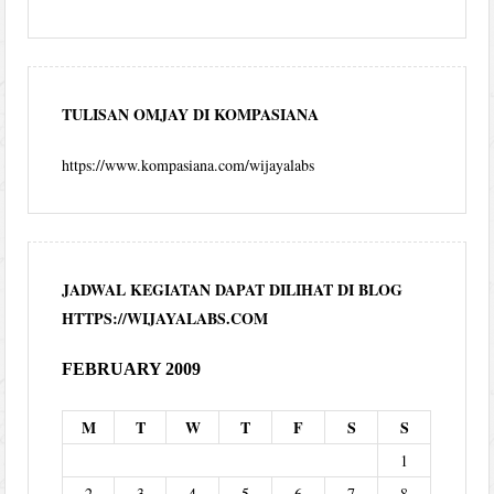
TULISAN OMJAY DI KOMPASIANA
https://www.kompasiana.com/wijayalabs
JADWAL KEGIATAN DAPAT DILIHAT DI BLOG
HTTPS://WIJAYALABS.COM
FEBRUARY 2009
M
T
W
T
F
S
S
1
2
3
4
5
6
7
8