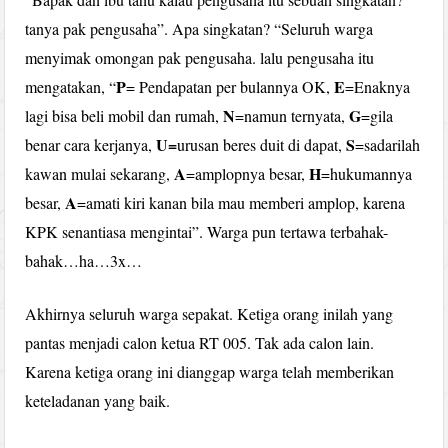
tanya pak pengusaha”. Apa singkatan? “Seluruh warga
menyimak omongan pak pengusaha. lalu pengusaha itu
P
E
mengatakan, “
= Pendapatan per bulannya OK,
=Enaknya
N
G
lagi bisa beli mobil dan rumah,
=namun ternyata,
=gila
U=
S
benar cara kerjanya,
urusan beres duit di dapat,
=sadarilah
A
H
kawan mulai sekarang,
=amplopnya besar,
=hukumannya
A
besar,
=amati kiri kanan bila mau memberi amplop, karena
KPK senantiasa mengintai”. Warga pun tertawa terbahak-
bahak…ha…3x…
Akhirnya seluruh warga sepakat. Ketiga orang inilah yang
pantas menjadi calon ketua RT 005. Tak ada calon lain.
Karena ketiga orang ini dianggap warga telah memberikan
keteladanan yang baik.