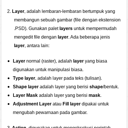
2.
Layer
, adalah lembaran-lembaran bertumpuk yang
membangun sebuah gambar (file dengan ekstension
.PSD). Gunakan palet
layers
untuk mempermudah
mengedit file dengan
layer
. Ada beberapa jenis
layer
, antara lain:
Layer
normal (raster), adalah
layer
yang biasa
digunakan untuk manipulasi biasa.
Type layer
, adalah layer pada teks (tulisan).
Shape layer
adalah layer yang berisi
shape
/bentuk.
Layer Mask
adalah layer yang berisi
mask
.
Adjustment Layer
atau
Fill layer
dipakai untuk
mengubah pewarnaan pada gambar.
3.
Action
, digunakan untuk mengeksekusi perintah-