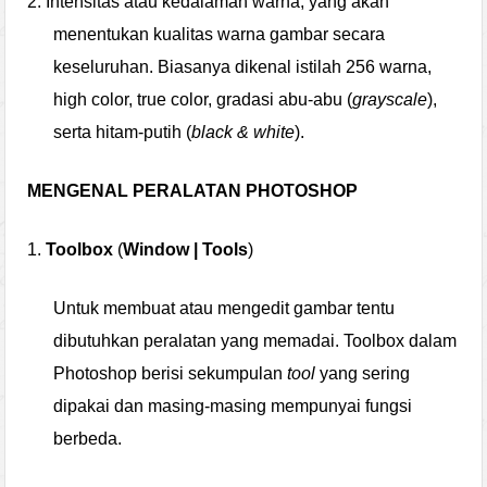
2.
Intensitas atau kedalaman warna, yang akan
menentukan kualitas warna gambar secara
keseluruhan. Biasanya dikenal istilah 256 warna,
high color, true color, gradasi abu-abu (
grayscale
),
serta hitam-putih (
black & white
).
MENGENAL PERALATAN PHOTOSHOP
1.
Toolbox
(
Window | Tools
)
Untuk membuat atau mengedit gambar tentu
dibutuhkan peralatan yang memadai. Toolbox dalam
Photoshop berisi sekumpulan
tool
yang sering
dipakai dan masing-masing mempunyai fungsi
berbeda.