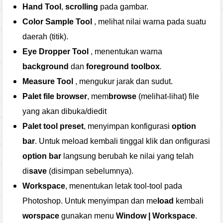
Hand Tool
,
scrolling
pada gambar.
Color Sample Tool
, melihat nilai warna pada suatu
daerah (titik).
Eye Dropper Tool
, menentukan warna
background
dan
foreground
toolbox
.
Measure Tool
, mengukur jarak dan sudut.
Palet file browser
, mem
browse
(melihat-lihat) file
yang akan dibuka/diedit
Palet tool preset
, menyimpan konfigurasi
option
bar
. Untuk meload kembali tinggal klik dan onfigurasi
option bar
langsung berubah ke nilai yang telah
di
save
(disimpan sebelumnya).
Workspace
, menentukan letak tool-tool pada
Photoshop. Untuk menyimpan dan me
load
kembali
worspace
gunakan menu
Window | Workspace
.