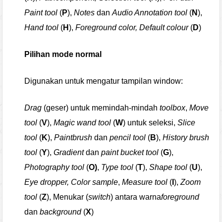
Paint tool
(
P
),
Notes
dan
Audio Annotation tool
(
N
),
Hand tool
(
H
),
Foreground color, Default colour
(
D
)
Pilihan mode normal
Digunakan untuk mengatur tampilan window:
Drag
(geser) untuk memindah-mindah
toolbox
,
Move
tool
(
V
),
Magic wand tool
(
W
) untuk seleksi,
Slice
tool
(
K
),
Paintbrush
dan
pencil tool
(
B
),
History brush
tool
(
Y
),
Gradient
dan
paint bucket tool
(
G
),
Photography tool
(
O)
,
Type tool
(
T
),
Shape tool
(
U
),
Eye dropper, Color sample
,
Measure tool
(
I
),
Zoom
tool
(
Z
), Menukar (
switch
) antara warna
foreground
dan
background
(
X
)