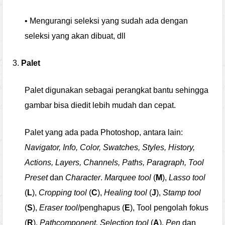
• Mengurangi seleksi yang sudah ada dengan
seleksi yang akan dibuat, dll
3.
Palet
Palet digunakan sebagai perangkat bantu sehingga
gambar bisa diedit lebih mudah dan cepat.
Palet yang ada pada Photoshop, antara lain:
Navigator, Info, Color, Swatches, Styles, History,
Actions, Layers, Channels, Paths, Paragraph, Tool
Preset
dan
Character
.
Marquee tool
(
M
),
Lasso tool
(
L
),
Cropping tool
(
C
),
Healing tool
(
J
),
Stamp tool
(
S
),
Eraser tool
/penghapus (
E
), Tool pengolah fokus
(
R
),
Pathcomponent, Selection tool
(
A
),
Pen
dan